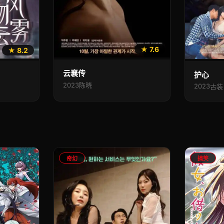
★ 7.6
★ 8.2
云襄传
护心
2023
陈晓
2023
古装
奇幻
搞笑