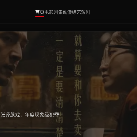
首页
电影
剧集
动漫
综艺
短剧
、张译飙戏，年度现象级犯罪