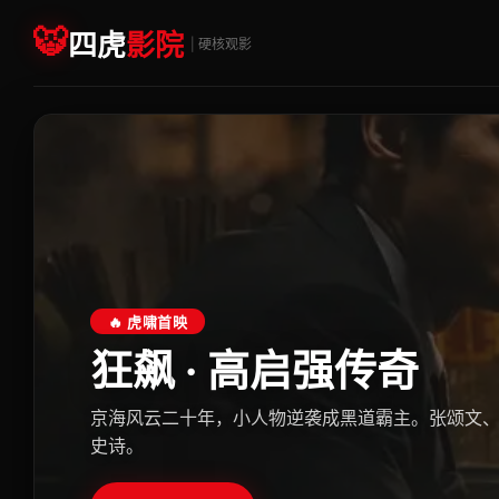
🐯
四虎
影院
| 硬核观影
🔥 虎啸首映
狂飙 · 高启强传奇
京海风云二十年，小人物逆袭成黑道霸主。张颂文
史诗。