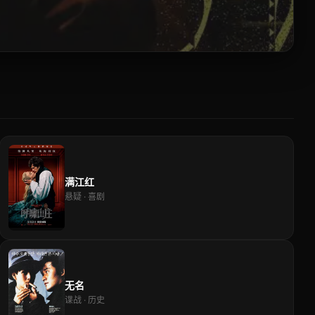
满江红
悬疑 · 喜剧
无名
谍战 · 历史