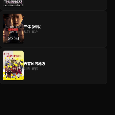
三体 (剧版)
科幻 · 国产
去有风的地方
剧情 · 田园