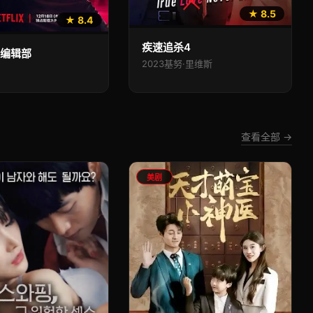
★ 8.5
★ 8.4
疾速追杀4
索编辑部
2023
基努·里维斯
查看全部 →
美剧