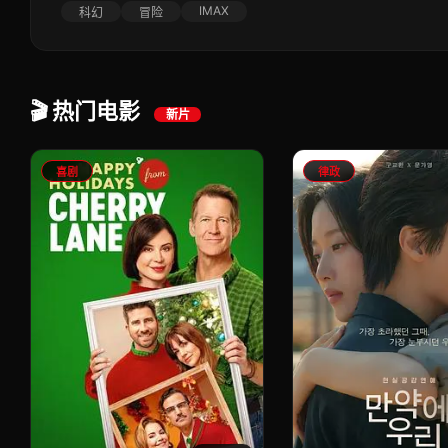
IMAX
科幻
冒险
🎬 热门电影
新片
喜剧
律政