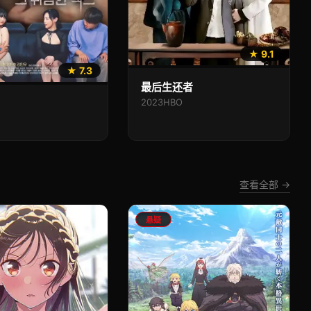
★ 9.1
★ 7.3
最后生还者
2023
HBO
查看全部 →
悬疑