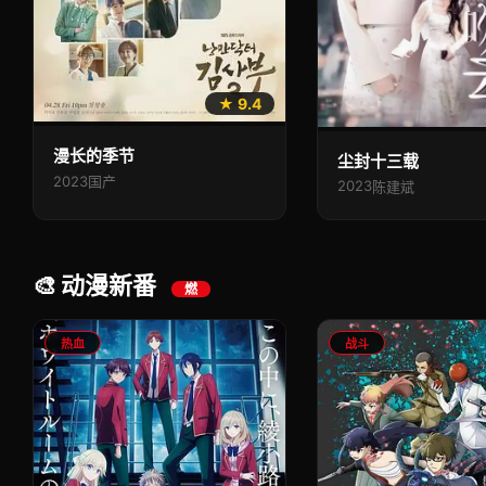
★ 9.4
漫长的季节
尘封十三载
2023
国产
2023
陈建斌
🎨 动漫新番
燃
热血
战斗