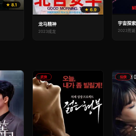
★ 8.1
★ 6.9
宇宙探
龙马精神
2023
荒诞
2023
成龙
武侠
仙侠