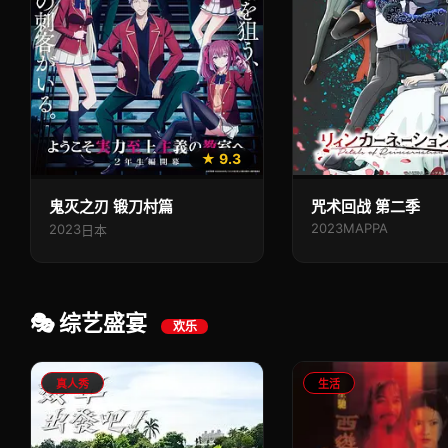
★ 9.3
鬼灭之刃 锻刀村篇
咒术回战 第二季
2023
MAPPA
2023
日本
🎭 综艺盛宴
欢乐
真人秀
生活