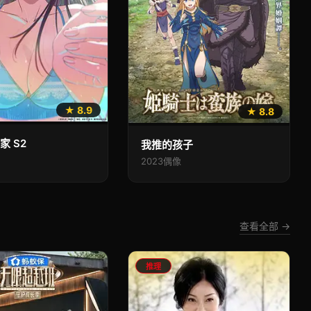
★ 8.9
★ 8.8
家 S2
我推的孩子
2023
偶像
查看全部 →
推理