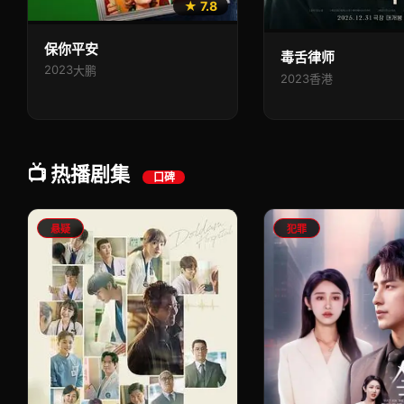
★ 7.8
保你平安
毒舌律师
2023
大鹏
2023
香港
📺 热播剧集
口碑
悬疑
犯罪