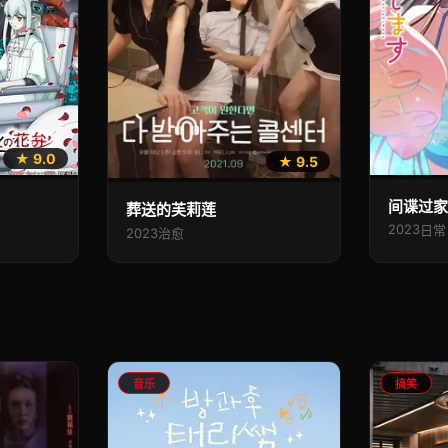
★ 9.0
★ 9.5
间谍过家
葬送的芙莉莲
2023
日常
2023
治愈
音乐
搞笑